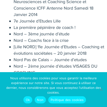
Neurosciences et Coaching Science et
Conscience ICFF Antenne Nord Samedi 18
Janvier 2014
7e Journée d’Etudes Lille
La première pépinière de coach !
Nord – 3ème journée d’étude
Nord – Coachs face à la crise
[Lille NORD] 11e Journée d’Etudes – Coaching et
évolutions sociétales – 20 janvier 2018
Nord Pas de Calais – Journée d’etudes
Nord – 2ème journée d’études VISAGES DU
COACHING
Nous utilisons des cookies pour vous garantir la meilleure
Antenne Hauts-de-France
expérience sur notre site. Si vous continuez à utiliser ce
Parcours : Les 1001 métamorphoses du coach(ing)
dernier, nous considérerons que vous acceptez l'utilisation des
2022 – 2023
cookies.
Voyage au 💙 de nos dualités
Ok
Non
Politique des cookies
Category:
Ile de France