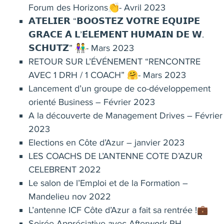
Forum des Horizons👏- Avril 2023
𝗔𝗧𝗘𝗟𝗜𝗘𝗥 “𝗕𝗢𝗢𝗦𝗧𝗘𝗭 𝗩𝗢𝗧𝗥𝗘 𝗘́𝗤𝗨𝗜𝗣𝗘
𝗚𝗥𝗔𝗖𝗘 𝗔̀ 𝗟’𝗘́𝗟𝗘́𝗠𝗘𝗡𝗧 𝗛𝗨𝗠𝗔𝗜𝗡 𝗗𝗘 𝗪.
𝗦𝗖𝗛𝗨𝗧𝗭” 👫- Mars 2023
RETOUR SUR L’ÉVÉNEMENT “RENCONTRE
AVEC 1 DRH / 1 COACH” 🤗- Mars 2023
Lancement d’un groupe de co-développement
orienté Business – Février 2023
A la découverte de Management Drives – Février
2023
Elections en Côte d’Azur – janvier 2023
LES COACHS DE L’ANTENNE COTE D’AZUR
CELEBRENT 2022
Le salon de l’Emploi et de la Formation –
Mandelieu nov 2022
L’antenne ICF Côte d’Azur a fait sa rentrée !💼
Soirée Appréciative avec Afterwork RH –